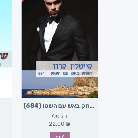
ה מפתיעה
לשחק באש עם השטן (684)
דיגיטלי
2
22.00
₪
לקניה