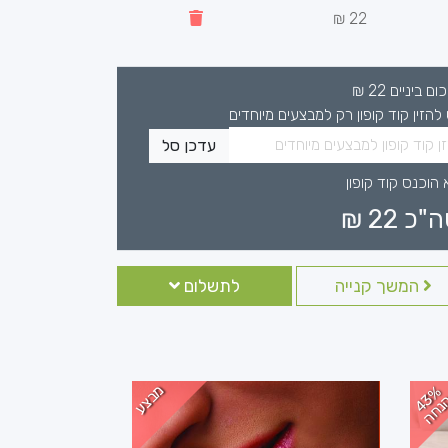
22 ₪
כום ביניים
22
₪
 להזין קוד קופון רק למבצעים מיוחדים
עדכן סל
 הוכנס קוד קופון
ה"כ
22
₪
המשך קנייה
לתשלום
מבצע
4
%
נ
ח