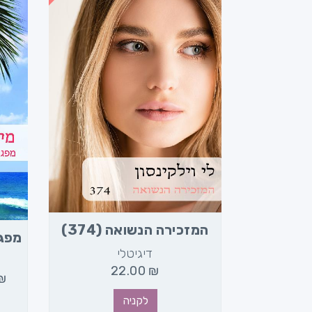
368)
המזכירה הנשואה (374)
מפגש 
דיגיטלי
ד
22.00
₪
2
₪
לקניה