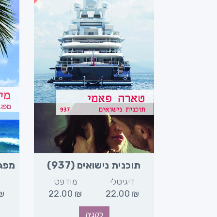
916)
תוכנית נישואים (937)
מפגש 
מודפס
דיגיטלי
מודפס
ד
₪
22.00
₪
22.00
₪
22.00
₪
לקניה