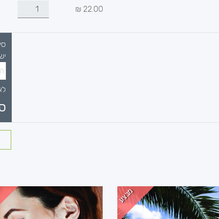
₪
22.00
סי
יש
לא
ס
מבצע